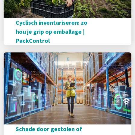
Cyclisch inventariseren: zo
hou je grip op emballage |
PackControl
Schade door gestolen of