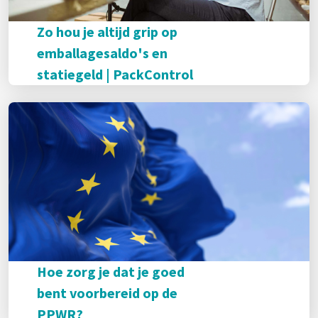
Zo hou je altijd grip op
emballagesaldo's en
statiegeld | PackControl
Hoe zorg je dat je goed
bent voorbereid op de
PPWR?