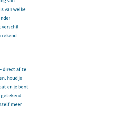
ing van
is van welke
onder
 verschil
errekend.
 direct af te
n, houd je
aat en je bent
afgetekend
anzelf meer