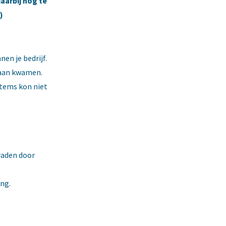
aarbij nog te
)
en je bedrijf.
daan kwamen.
items kon niet
raden door
ing.