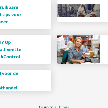
bruikbare
 tips voor
heer
n? Op
lt veel te
ckControl
 voor de
n
othandel
Or go to
all blogs