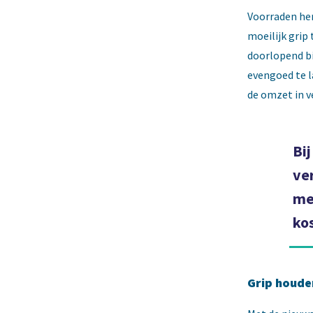
Voorraden her
moeilijk grip 
doorlopend bi
evengoed te l
de omzet in v
Bi
ve
me
ko
Grip houde