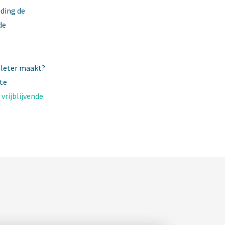
nding de
de
pleter maakt?
te
 vrijblijvende