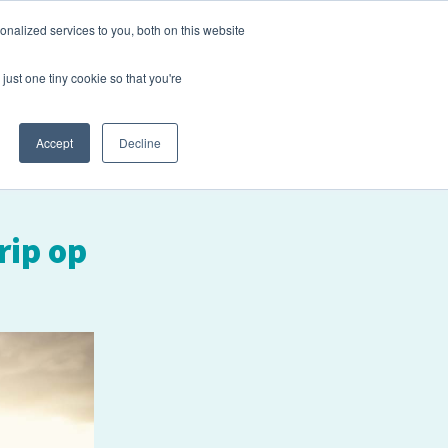
nalized services to you, both on this website
og
Werken bij
Contact
Login
just one tiny cookie so that you're
Accept
Decline
rip op