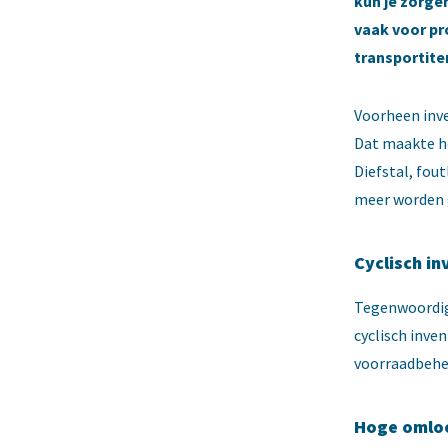
kun je zorge
vaak voor pr
transportite
Voorheen inve
Dat maakte h
Diefstal, fou
meer worden 
Cyclisch i
Tegenwoordig 
cyclisch inve
voorraadbehee
Hoge omloo