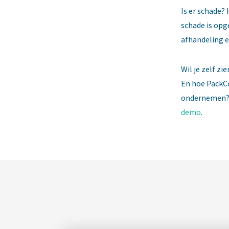
Is er schade? 
schade is opge
afhandeling e
Wil je zelf z
En hoe PackCo
ondernemen? P
demo
.