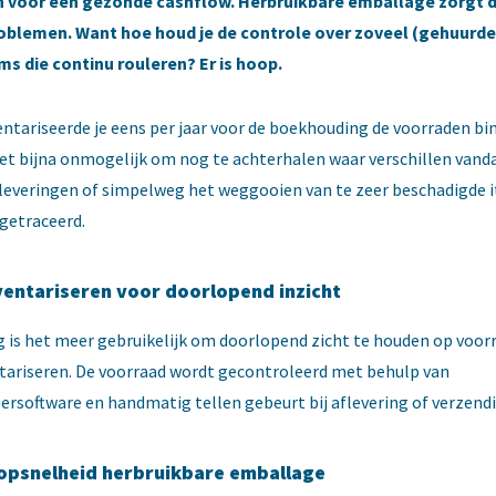
n voor een gezonde cashflow. Herbruikbare emballage zorgt d
oblemen. Want hoe houd je de controle over zoveel (gehuurde
ms die continu rouleren? Er is hoop.
ntariseerde je eens per jaar voor de boekhouding de voorraden binn
et bijna onmogelijk om nog te achterhalen waar verschillen van
tleveringen of simpelweg het weggooien van te zeer beschadigde 
getraceerd.
nventariseren voor doorlopend inzicht
is het meer gebruikelijk om doorlopend zicht te houden op voor
ntariseren. De voorraad wordt gecontroleerd met behulp van
rsoftware en handmatig tellen gebeurt bij aflevering of verzend
psnelheid herbruikbare emballage