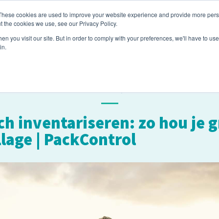
These cookies are used to improve your website experience and provide more perso
passingen
Producten
Branches
Over ons
Bl
t the cookies we use, see our Privacy Policy.
n you visit our site. But in order to comply with your preferences, we'll have to use 
in.
december 20, 2022
ch inventariseren: zo hou je g
lage | PackControl