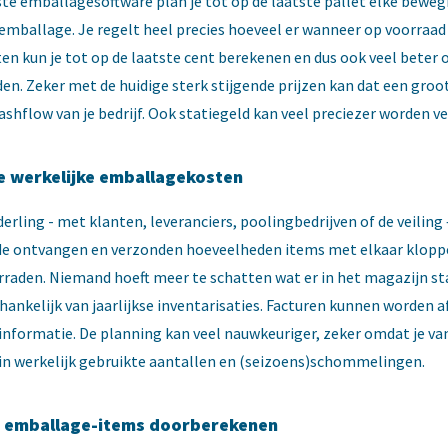
te emballagesoftware plan je tot op de laatste pallet elke beweg
emballage. Je regelt heel precies hoeveel er wanneer op voorraad 
ten kun je tot op de laatste cent berekenen en dus ook veel beter 
en. Zeker met de huidige sterk stijgende prijzen kan dat een groot
ashflow van je bedrijf. Ook statiegeld kan veel preciezer worden v
de werkelijke emballagekosten
erling - met klanten, leveranciers, poolingbedrijven of de veiling –
e ontvangen en verzonden hoeveelheden items met elkaar kloppe
orraden. Niemand hoeft meer te schatten wat er in het magazijn st
fhankelijk van jaarlijkse inventarisaties. Facturen kunnen worden 
 informatie. De planning kan veel nauwkeuriger, zeker omdat je v
t in werkelijk gebruikte aantallen en (seizoens)schommelingen.
 emballage-items doorberekenen