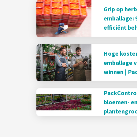
Grip op her
emballage: 9
efficiënt be
Hoge koste
emballage va
winnen | Pa
PackControl
bloemen- e
plantengro