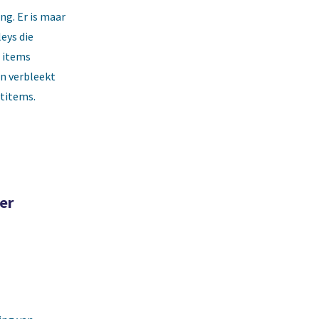
ng. Er is maar
leys die
 items
en verbleekt
rtitems.
er