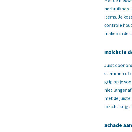
Met de nieuws
herbruikbare 
items. Je kos
controle houd
maken in de c
Inzicht in 
Juist door ond
stemmen of d
grip op je vo
niet langer a
met de juiste
inzicht krijg
Schade aan