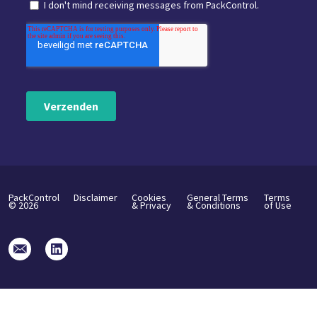
PackControl
Disclaimer
Cookies
General Terms
Terms
©
2026
& Privacy
& Conditions
of Use