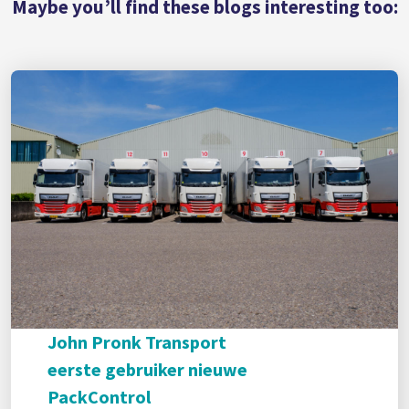
Maybe you’ll find these blogs interesting too:
John Pronk Transport
eerste gebruiker nieuwe
PackControl